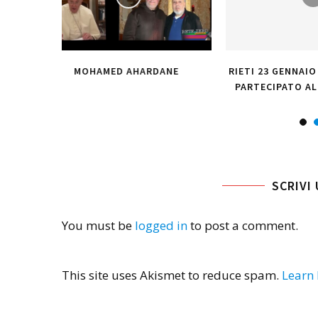
DANE
RIETI 23 GENNAIO 2025, ABBIAMO
CON LA VIOL
PARTECIPATO AL CARNEVALE...
DA S
SCRIVI
You must be
logged in
to post a comment.
This site uses Akismet to reduce spam.
Learn