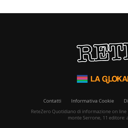
Contatti
Informativa Cookie
D
ReteZero Quotidiano di informazione on line - 
monte Serrone, 11 editore: as