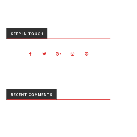
GLI STORNELLATORI DI ROMA
RITA DE CRESCENZO, LA FAN
KEEP IN TOUCH
APPRODANO A SANREMO IN...
AL POTERE, DA...
RECENT COMMENTS