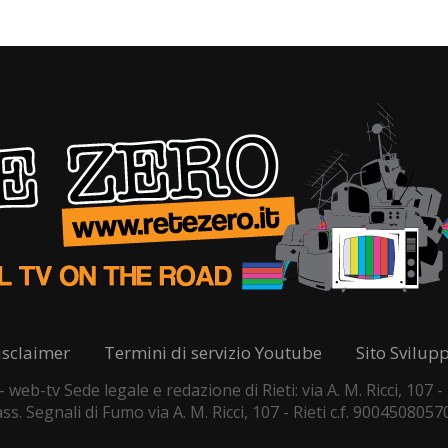
isclaimer
Termini di servizio Youtube
Sito Svilup
web-tv Sede legale e redazione di Rieti: via A. M. Ricci, 107
s. Segnali di Fumo via A. M. Ricci, 107 - Rieti c.f. 9004508057