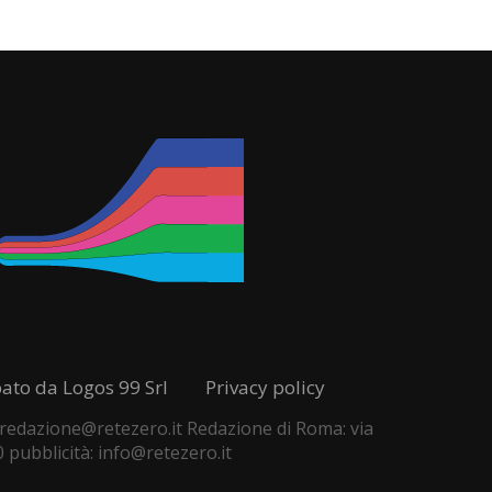
pato da Logos 99 Srl
Privacy policy
 - redazione@retezero.it Redazione di Roma: via
0 pubblicità: info@retezero.it