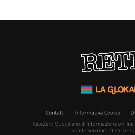
Contatti
Informativa Cookie
D
ReteZero Quotidiano di informazione on line - 
monte Serrone, 11 editore: as