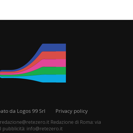
pato da Logos 99 Srl
Privacy policy
 - redazione@retezero.it Redazione di Roma: via
0 pubblicità: info@retezero.it