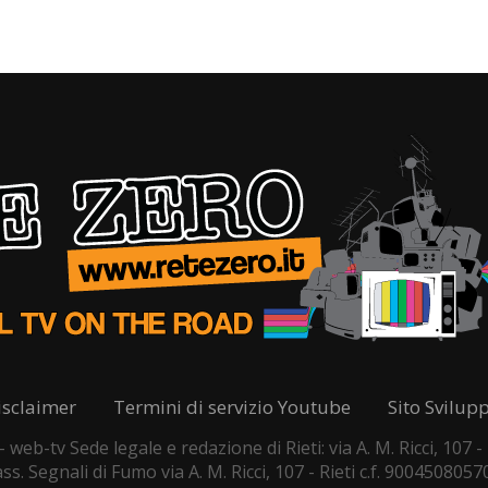
isclaimer
Termini di servizio Youtube
Sito Svilup
web-tv Sede legale e redazione di Rieti: via A. M. Ricci, 107
s. Segnali di Fumo via A. M. Ricci, 107 - Rieti c.f. 9004508057